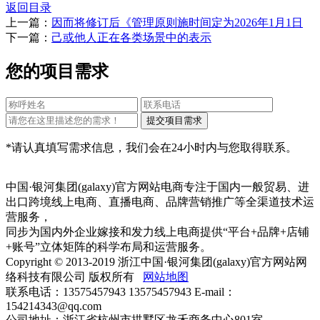
返回目录
上一篇：
因而将修订后《管理原则施时间定为2026年1月1日
下一篇：
己或他人正在各类场景中的表示
您的项目需求
*请认真填写需求信息，我们会在24小时内与您取得联系。
中国·银河集团(galaxy)官方网站电商专注于国内一般贸易、进
出口跨境线上电商、直播电商、品牌营销推广等全渠道技术运
营服务，
同步为国内外企业嫁接和发力线上电商提供“平台+品牌+店铺
+账号”立体矩阵的科学布局和运营服务。
Copyright © 2013-2019 浙江中国·银河集团(galaxy)官方网站网
络科技有限公司 版权所有
网站地图
联系电话：13575457943 13575457943 E-mail：
154214343@qq.com
公司地址：浙江省杭州市拱墅区龙禾商务中心801室