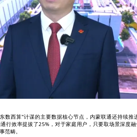
数西算”计谋的主要数据核心节点，内蒙联通还持续推
通行效率提拔了25%，对于家庭用户，只要取场景深度融合
事范畴。