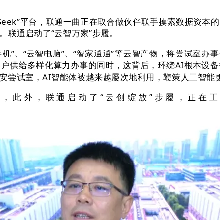
epSeek”平台，联通一曲正在取合做伙伴联手摸索数据资
。联通启动了“云智万家”步履。
机”、“云智电脑”、“智家通通”等云智产物，将尝试室办
户供给多样化算力办事的同时，这背后，环绕AI根本设
安尝试室，AI智能体被越来越屡次地利用，鞭策人工智能
此外，联通启动了“云创绽放”步履，正在工