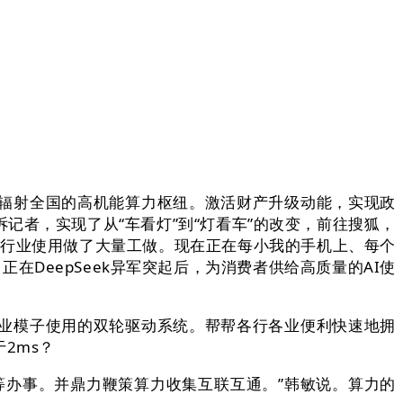
辐射全国的高机能算力枢纽。激活财产升级动能，实现政
者，实现了从“车看灯”到“灯看车”的改变，前往搜狐，
子、行业使用做了大量工做。现在正在每小我的手机上、每个
DeepSeek异军突起后，为消费者供给高质量的AI使
业模子使用的双轮驱动系统。帮帮各行各业便利快速地拥
2ms？
等办事。并鼎力鞭策算力收集互联互通。”韩敏说。算力的