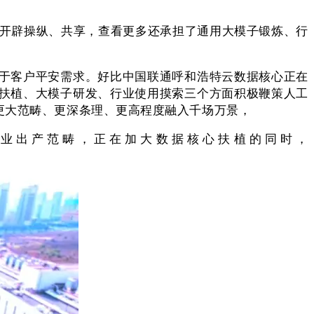
本的开辟操纵、共享，查看更多还承担了通用大模子锻炼、行
事于客户平安需求。好比中国联通呼和浩特云数据核心正在
备扶植、大模子研发、行业使用摸索三个方面积极鞭策人工
更大范畴、更深条理、更高程度融入千场万景，
业出产范畴，正在加大数据核心扶植的同时，