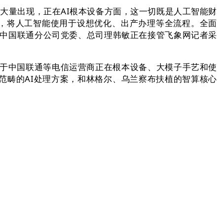
例也大量出现，正在AI根本设备方面，这一切既是人工智能财
度融合，将人工智能使用于设想优化、出产办理等全流程。全面
日中国联通分公司党委、总司理韩敏正在接管飞象网记者采
赖于中国联通等电信运营商正在根本设备、大模子手艺和使
范畴的AI处理方案，和林格尔、乌兰察布扶植的智算核心