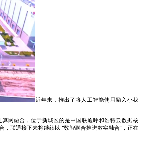
近年来，推出了将人工智能使用融入小我
进算网融合，位于新城区的是中国联通呼和浩特云数据核
，联通接下来将继续以 “数智融合推进数实融合”，正在