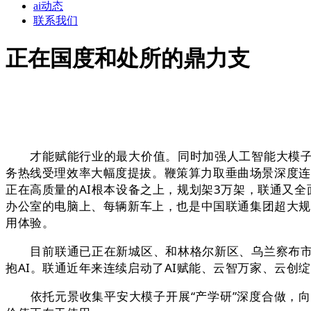
ai动态
联系我们
正在国度和处所的鼎力支
才能赋能行业的最大价值。同时加强人工智能大模子、
务热线受理效率大幅度提拔。鞭策算力取垂曲场景深度连
正在高质量的AI根本设备之上，规划架3万架，联通又全
办公室的电脑上、每辆新车上，也是中国联通集团超大规模
用体验。
目前联通已正在新城区、和林格尔新区、乌兰察布市集
抱AI。联通近年来连续启动了AI赋能、云智万家、云创
依托元景收集平安大模子开展“产学研”深度合做，向客