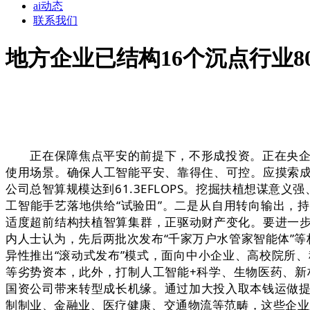
ai动态
联系我们
地方企业已结构16个沉点行业8
正在保障焦点平安的前提下，不形成投资。正在央企强
使用场景。确保人工智能平安、靠得住、可控。应摸索
公司总智算规模达到61.3EFLOPS。挖掘扶植想谋
工智能手艺落地供给“试验田”。二是从自用转向输出，
适度超前结构扶植智算集群，正驱动财产变化。要进一
内人士认为，先后两批次发布“千家万户水管家智能体”
异性推出“滚动式发布”模式，面向中小企业、高校院所
等劣势资本，此外，打制人工智能+科学、生物医药、新
国资公司带来转型成长机缘。通过加大投入取本钱运做提
制制业、金融业、医疗健康、交通物流等范畴，这些企业