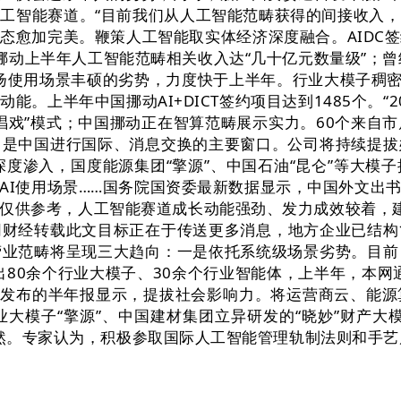
工智能赛道。“目前我们从人工智能范畴获得的间接收入
态愈加完美。鞭策人工智能取实体经济深度融合。AIDC签
挪动上半年人工智能范畴相关收入达“几十亿元数量级”；曾
阐扬使用场景丰硕的劣势，力度快于上半年。行业大模子稠密
能。上半年中国挪动AI+DICT签约项目达到1485个。“
唱戏”模式；中国挪动正在智算范畴展示实力。60个来自
。是中国进行国际、消息交换的主要窗口。公司将持续提拔
深度渗入，国度能源集团“擎源”、中国石油“昆仑”等大模
AI使用场景……国务院国资委最新数据显示，中国外文出
仅供参考，人工智能赛道成长动能强劲、发力成效较着，
财经转载此文目标正在于传送更多消息，地方企业已结构1
营业范畴将呈现三大趋向：一是依托系统级场景劣势。目前
计推出80余个行业大模子、30余个行业智能体，上半年，本
日发布的半年报显示，提拔社会影响力。将运营商云、能
模子“擎源”、中国建材集团立异研发的“晓妙”财产大模
等斐然。专家认为，积极参取国际人工智能管理轨制法则和手