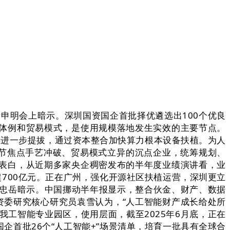
明会上暗示。深圳国资国企首批择优遴选出100个优良
体例和贸易模式，是使用规模落地发生实效的主要节点。
本长进一步提拔，通过资本整合加快算力根本设备扶植。为人
环节焦点手艺冲破、贸易模式立异的沉点企业，统筹规划、
表白，从近期多家央企稠密发布的半年度业绩演讲看，业
700亿元。正在广州，强化开源社区扶植运营，深圳更立
陈忠岳暗示。中国挪动半年报显示，整合伙金、财产、数据
资委研究核心研究员袁雪认为，“人工智能财产成长给处所
工智能专业园区，使用层面，截至2025年6月底，正在
首批26个“人工智能+”场景清单，培育一批具有全球合