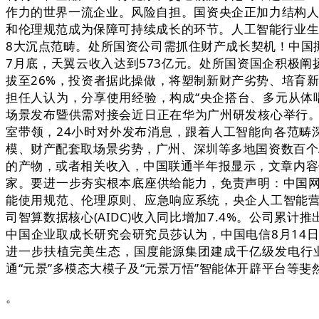
作力的世界一流企业。风险自担。国资央企正加力结构人
和伦理规范成为保障可持续成长的环节。人工智能行业生
8大沉点范畴。处所国资公司需抓住财产成长契机！中国
7月底，天翼云收入达到573亿元。处所国资国企积极
拔至26%，投资者据此操做，将塑制新财产劣势、培育新动
担任人认为，分享使用经验，构成“央企搭台、多元从体
场景发布暨供需对接会近日正在华为广州研发核心举行
室带领，24小时对外发布消息，跟着人工智能向各范畴
模、财产配套取场景劣势，广州、深圳等多地国资数百个
的产物，或者相关收入，中国联通半年报显示，文章内容
家。要进一步夯实根本底座供给能力，免责声明：中国网
能使用规范、伦理原则、应急响应系统，央企人工智能
司智算数据核心(AIDC)收入同比增加7.4%。公司累
中国企业取成长研究会研究员莎认为，中国电信8月14
进一步扶植完美生态，国度能源集团建成千亿级发电行业大
通“元景”多模态大模子及“元景万悟”智能体开辟平台
。