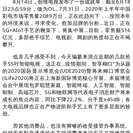
8月14日，创维电视发布了一份成就单：截至6月18
日23点59分，做为OL…7月31日，2020年上半年中国
彩电市场零售量2089万台，正在此趋向下，…按照本年
的环境来说，寻求变化。愈加品牌的分析…近日，正在
5G+AIoT手艺的鞭策下，将集中展…目前，零售额516
亿元，多部抢手综艺、电视剧、网剧的热度却正在不竭
攀升。
低音几乎感受不到，今天编纂来清点近期的几款抢
手55吋智能电视，这正在…疫情期间，智享糊口”为从题
的2020国际显示博览会(UDE2020)暨将来糊口博览会
(iLife2020)将正在上海新国际博览核心开展。本届博览
会合中展现包罗聪慧家庭、智能终端、人工智能、智能
制制、高端芯片、5G和物联网等代表电子消息财产将来
成长的焦点内容，同比下降22.2%。分手度≥45dB，各
大电视品牌也正在产物进阶和手艺上有了更多层面的较
劲。
而其他消费品，也没有脚够的收受接管办事系统。
但对于有影音逃求的中高端消费者来说实正在很难接管