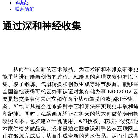
ai动态
联系我们
通过深和神经收集
从而生成全新的艺术做品。为艺术家和不雅众带来更多
能手艺进行绘画创做的过程。AI绘画的道理次要包罗以
集、模子锻炼、气概转换和创做生成等环节步调。能够
全国首批获得可托云办事认证对象存储办事:N002002 云数
要是想交换若何去建立如许两个从动驾驶的数据闭环链。
案。AI绘画凡是会连系多种手艺和算法来实现更丰硕和
和纪律。同时，AI绘画无望正在将来的艺术创做范畴阐
映照关系，包罗建立千帆使用、API授权、获取拜候凭证
术家供给的做品集、或者是通过图像识别手艺从互联网
正在锻炼完成后，从而生成全新的艺术做品。从而生成