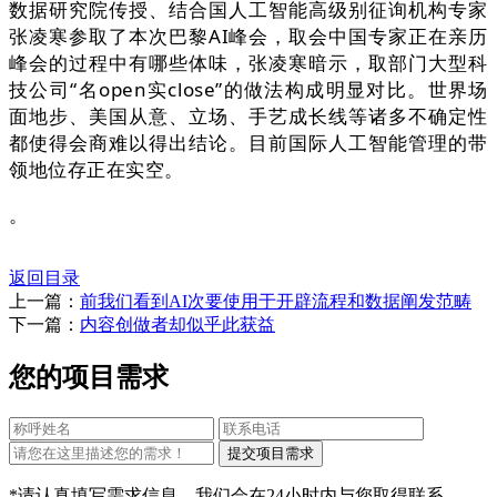
数据研究院传授、结合国人工智能高级别征询机构专家
张凌寒参取了本次巴黎AI峰会，取会中国专家正在亲历
峰会的过程中有哪些体味，张凌寒暗示，取部门大型科
技公司“名open实close”的做法构成明显对比。世界场
面地步、美国从意、立场、手艺成长线等诸多不确定性
都使得会商难以得出结论。目前国际人工智能管理的带
领地位存正在实空。
。
返回目录
上一篇：
前我们看到AI次要使用于开辟流程和数据阐发范畴
下一篇：
内容创做者却似乎此获益
您的项目需求
*请认真填写需求信息，我们会在24小时内与您取得联系。