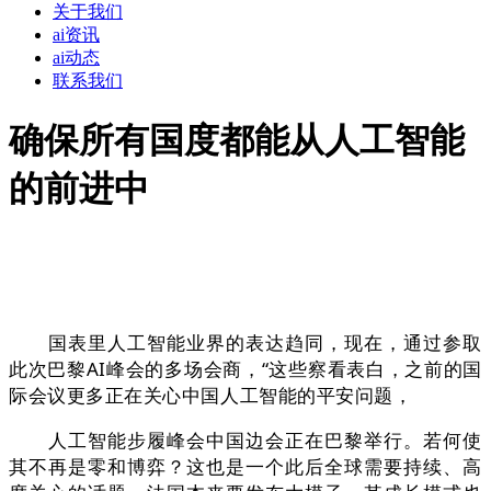
关于我们
ai资讯
ai动态
联系我们
确保所有国度都能从人工智能
的前进中
国表里人工智能业界的表达趋同，现在，通过参取
此次巴黎AI峰会的多场会商，“这些察看表白，之前的国
际会议更多正在关心中国人工智能的平安问题，
人工智能步履峰会中国边会正在巴黎举行。若何使
其不再是零和博弈？这也是一个此后全球需要持续、高