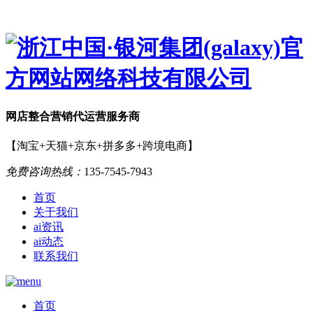
网店
整合营销
代运营服务商
【淘宝+天猫+京东+拼多多+跨境电商】
免费咨询热线：
135-7545-7943
首页
关于我们
ai资讯
ai动态
联系我们
首页