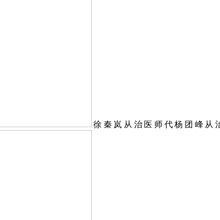
徐秦岚从治医师代杨团峰从治