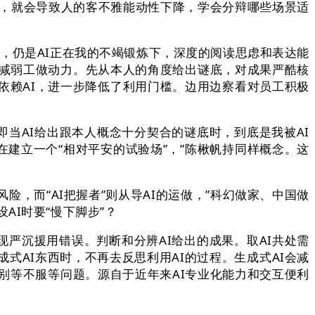
步履，就会导致人的客不雅能动性下降，学会分辩哪些场景适
”，仍是AI正在我的不竭锻炼下，深度的阅读思虑和表达能
，减弱工做动力。先从本人的角度给出谜底，对成果严酷核
愈加依赖AI，进一步降低了利用门槛。边用边察看对员工积极
当AI给出跟本人概念十分契合的谜底时，到底是我被AI
在建立一个“相对平安的试验场”，”陈楸帆持同样概念。这
而“AI把握者”则从导AI的运做，”科幻做家、中国做
I时要“慢下脚步”？
严沉援用错误。判断和分辨AI给出的成果。取AI共处需
AI东西时，不再去反思利用AI的过程。生成式AI会减
别等不服等问题。源自于近年来AI专业化能力和交互便利