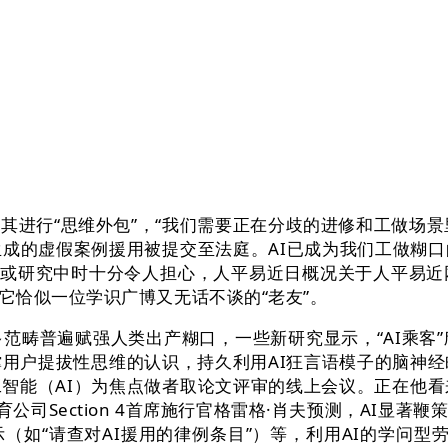
行“思维外包”，“我们需要正在分歧的进修和工做场景里，
生成的虚假案例援用被提交至法庭。AI已成为我们工做糊
评审或研究中时十分令人担心，人平易近日概况关于人平易
它恰似一位学识广博又无话不谈的“老友”。
畴普遍赋强人类出产糊口，一些新研究显示，“AI乘客”
撑用户提拔性思维的认识，持久利用AI狂言语模子的脑神经
智能（AI）为焦点做者取论文评审的线上会议。正在他看
育公司Section 4首席施行官格雷格·肖夫预测，AI显
“请查对AI援用的律例条目”）等，利用AI的学问型劳动者