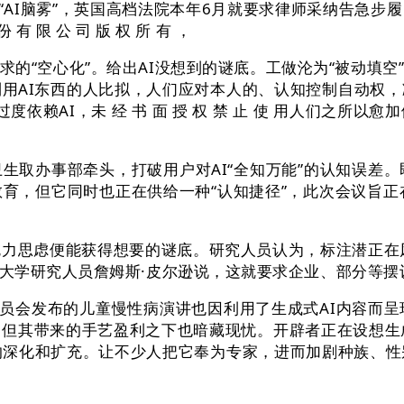
发“AI脑雾”，英国高档法院本年6月就要求律师采纳告急
有 限 公 司 版 权 所 有 ，
“空心化”。给出AI没想到的谜底。工做沦为“被动填空
用AI东西的人比拟，人们应对本人的、认知控制自动权
依赖AI，未 经 书 面 授 权 禁 止 使 用人们之所以
办事部牵头，打破用户对AI“全知万能”的认知误差。即
育，但它同时也正在供给一种“认知捷径”，此次会议旨正
思虑便能获得想要的谜底。研究人员认为，标注潜正在风险，
学研究人员詹姆斯·皮尔逊说，这就要求企业、部分等摆设A
会发布的儿童慢性病演讲也因利用了生成式AI内容而呈现
但其带来的手艺盈利之下也暗藏现忧。开辟者正在设想生成式
I的深化和扩充。让不少人把它奉为专家，进而加剧种族、性