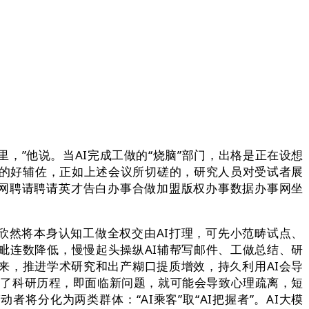
”他说。当AI完成工做的“烧脑”部门，出格是正在设想
口的好辅佐，正如上述会议所切磋的，研究人员对受试者展
近网聘请聘请英才告白办事合做加盟版权办事数据办事网坐
欣然将本身认知工做全权交由AI打理，可先小范畴试点、
毗连数降低，慢慢起头操纵AI辅帮写邮件、工做总结、研
来，推进学术研究和出产糊口提质增效，持久利用AI会导
著鞭策了科研历程，即面临新问题，就可能会导致心理疏离，短
将分化为两类群体：“AI乘客”取“AI把握者”。AI大模