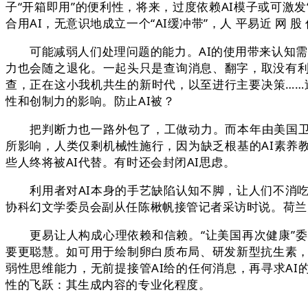
子“开箱即用”的便利性，将来，过度依赖AI模子或可激
合用AI，无意识地成立一个“AI缓冲带”，人 平易近 网 股 份 
可能减弱人们处理问题的能力。AI的使用带来认知需求的
力也会随之退化。一起头只是查询消息、翻字，取没有利
查，正在这小我机共生的新时代，以至进行主要决策……过度
性和创制力的影响。防止AI被？
把判断力也一路外包了，工做动力。而本年由美国卫生取
所影响，人类仅剩机械性施行，因为缺乏根基的AI素养教
些人终将被AI代替。有时还会封闭AI思虑。
利用者对AI本身的手艺缺陷认知不脚，让人们不消吃力
协科幻文学委员会副从任陈楸帆接管记者采访时说。荷兰大
更易让人构成心理依赖和信赖。“让美国再次健康”委员
要更聪慧。如可用于绘制卵白质布局、研发新型抗生素，
弱性思维能力，无前提接管AI给的任何消息，再寻求A
性的飞跃：其生成内容的专业化程度。