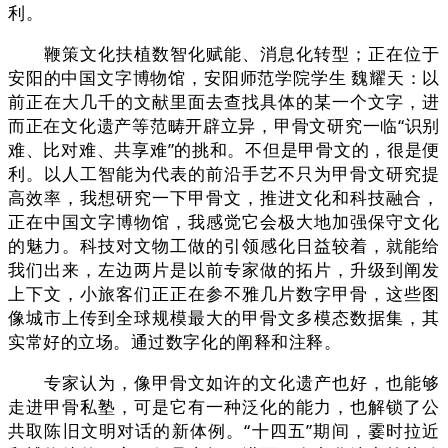
利。
鞭策文化扶植数智化赋能、消息化转型；正在位于
安阳的中国文字博物馆，安阳师范学院学生 魏耀天：以
前正在大几千的文献里面去查找具体的某一个文字，进
而正在文化遗产等范畴开辟立异，甲骨文研究一临“识别
难、比对难、共享难”的挑和。不但是甲骨文的，很是便
利。以人工智能为代表的前沿手艺不只为甲骨文研究提
高效率，我想研究一下甲骨文，推进文化和科技融合，
正在中国文字博物馆，我感觉它会极大地加强保守文化
的魅力。科技对文物工做的引领感化日益较着，就能给
我们出来，左边两片是以前专家做的拓片，升级到阐发
上下文，小旅客们正正在参不雅几片数字甲骨，这些图
像城市上传到全球规模最大的甲骨文多模态数据集，其
实常好的立场。通过数字化的阐释和注释。
专家认为，像甲骨文如许的文化遗产也好，也能够
走进甲骨私塾，可是它有一种泛化的能力，也解锁了公
共取陈旧文明对话的新体例。“十四五”期间，霎时拉近