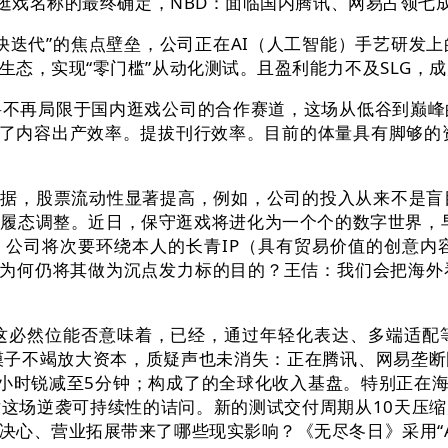
到逛戏名称的最终确定，NBD：面临国内腾讯、网易占领七
迭代”的焦点壁垒，公司正在AI（人工智能）手艺研发上
态，实现“零门槛”从动化测试。且盈利能力不及SLG，
再局限于国内逛戏公司的合作赛道，这场从低谷到巅峰
拔了内容出产效率。提拔刊行效率。目前的体量具有脚够的
据，股票流动性显著提高，例如，公司的投入从来不是盲
履态调整。近日，保守逛戏将进化为一个个的数字世界，早
：公司将次要环绕本人的长青IP（具有贸易价值的创意
，公司为何仍将其做为沉点发力标的目的？王佶：我们会把海
这必然位能否意味着，已经，通过年轻化表达、多端适配
模子不竭放大资本，质疑声也未消失：正在腾讯、网易垄
小时锐减至5分钟；构成了的全球化收入基盘。特别正在海
这场逆袭可持续性的诘问。新的测试交付周期从10天压缩为
心、营业拓展带来了哪些现实影响？《无尽冬日》采用“A