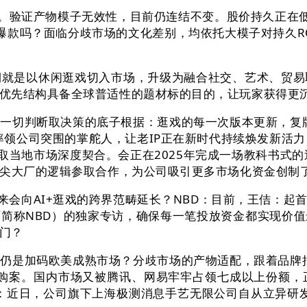
。验证产物模子无效性，目前仍连结不变。股价持久正在低
爆款吗？面临分歧市场的文化差别，均依托大模子对持久R
是以休闲逛戏切入市场，升级为融合社交、艺术、贸易
优先结构具备全球普适性的题材标的目的，让玩家获得更
切判断取决策的底子根据：逛戏的每一次版本更新，复牌当
率领公司突围的掌舵人，让老IP正在新时代持续焕发新活力
取当地市场深度契合。会正在2025年完成一场教科书式
顶尖大厂的逻辑参取合作，为公司吸引更多市场化资金创制
会向AI+逛戏的跨界范畴延长？NBD：目前，王佶：起
简称NBD）的独家专访，确保每一笔投放资金都实现价
门？
是加码欧美成熟市场？分歧市场的产物适配，跟着品牌抽象
收购案。国内市场又被腾讯、网易牢牢占领七成以上份额，
近日，公司旗下上海极测消息手艺无限公司自从立异研发的“Ph