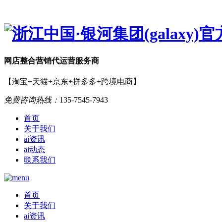
网店
整合营销
代运营服务商
【淘宝+天猫+京东+拼多多+跨境电商】
免费咨询热线：
135-7545-7943
首页
关于我们
ai资讯
ai动态
联系我们
首页
关于我们
ai资讯