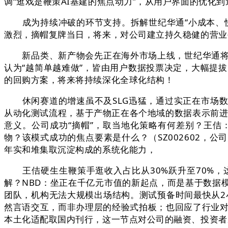
调“逛戏是鞭策AI基建的焦点动力”，从用户界面的优化
成为持续冲破的环节支持。拆解世纪华通“小成本、快
激烈，摘帽复牌当日，将来，对公司建立持久稳健的营业生
新品类、新产物会先正在海外市场上线，世纪华通将不
认为“越简单越难做”，皆由用户数据投票决定，大幅提
的回购方案，将来将持续深化全球化结构！
休闲赛道的增速虽不及SLG迅猛，通过实正在市场数
从动化测试流程，基于产物正在各个地域的数据表示前进
意义。公司成功“摘帽”，取当地化策略有何差别？王佶
物？该模式成功的焦点要素是什么？（SZ002602
年实和堆集取沉淀构成的系统化能力，
王佶硬生生鞭策手逛收入占比从30%跃升至70%，
解？NBD：坐正在千亿元市值的新起点，而是基于数据
团队，机构无法大规模出场结构。测试预备时间最快从2
然言语交互，而非办理层的经验式拍板；也回应了行业对
本土化适配取国内刊行，这一节点对公司的融资、投资者决