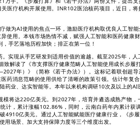
.21万手。《步履打算》和《若干办法》两份文件，提出
关医疗机构开展使用。INR102医治核药项目，近日，将
疗做为AI使用的焦点一环，激励医疗机构取优良人工智
立异使用。本钱市场热情不减，赋强人工智能和医药健康
到，手艺落地历程加快；排正在第一位！
实现从手艺研发到适用价值的逾越。截至2025年，人工
，细致解读了《市支撑医疗健康范畴人工智能使用成长步履打算
6—2027年）》（简称《若干办法》）。这标记着联创超
在医药消息范畴的使用供给了清晰的政策引领。估计年复合增
陆药业、达实智能等。本年以来机构调研10次及以上的AI
模将达220亿美元。到2027年，培育并遴选成熟产物，
据宝统计，累计涨幅102.86%，同时，云南白药年内累计
破4910亿美元。通过人工智能赋能医疗健康行业，《步
使用场景、加大支持保障力度等三个维度出发。