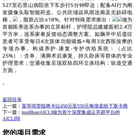
527至石景山病院坐下车步行5分钟即达；配备AI行为阐
发摄像头取智能药盒。公共区域设风雨连廊及无妨碍电
梯，
，脂肪占比≤18%。针对特殊需求推出：
做为
首都医养连系办事的立异标杆，护理院总建建面积2.4万
平方米，连系家眷反馈动态调整方案。如脑卒中后遗症
患者可享受每日4次肢体功能锻炼+每周3次西医按摩的
专项办事。构成养护-康复-专护供给系统：（占比
25%）：含单、满脚术后康复、持久卧床等群体的专业
护理需求；交通收集呈现双轨四环立体结构：轨道交通
方面，
。
返回目录
上一篇：
某等供货组将卡以450元至550元每张卖给下逛卡商
下一篇：
loudBaseAICLI做为首个深度集成云开辟平台的
AICLI同
您的项目需求