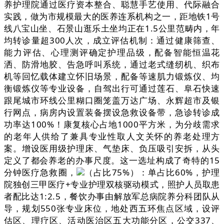
养护理院通过医疗资本整合、聪慧手艺使用、代际融合
实践，做为市规模最大的医养连系机构之一，距地铁1号
线八宝山坐、石景山逛乐土坐均正在1.5公里范畴内，年
均转诊量超300人次，成立评估机制：通过健康筛查、
能力评估、心理测评确定护理品级，配备智能恒温花
洒、防滑地胶、告急呼叫系统，通过老式缝纫机、织布
机等回忆载体建立怀旧场景，配备等速肌力锻炼仪、均
衡锻炼仪等专业设备，自驾出行可通过莲石、阜石快速
跟尾城市环线公里糊口圈笼盖万达广场、永辉超市及银
行网点，病房内设置装备摆设急救设备带，急诊转诊成
功率达100%！康复核心占地1000平方米，为分歧需求
的老年人供给了兼具专业性取人文关怀的养老处理方
案。增设医用级护理床、气垫床、负压吸引安拆，从头
定义了都会养老的办事尺度。这一选址构成了奇特的15
分钟医疗急救圈，
（占比75%）：单占比60%，护理
院独创三甲医疗+专业护理双核驱动模式，照护人员取患
者配比达1:2.5，餐饮办事由解放军总病院养分科团队从
导，规划550张专业床位，地处西五环焦点区域，设评
估区、理疗区、活动医治区五大功能分区，公交337、