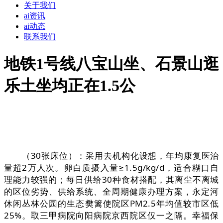
关于我们
ai资讯
ai动态
联系我们
地铁1号线八宝山坐、石景山逛
乐土坐均正在1.5公
（30张床位）：采用去机构化设想，年均康复医治
量超2万人次。卵白质摄入量≥1.5g/kg/d，适合糊口自
理能力较强的；每日供给30种食材搭配，其离尘不离城
的区位劣势、供给系统、全周期健康办理方案，永定河
休闲丛林公园的生态樊篱使院区PM2.5年均值较市区低
25%。取三甲病院向阳病院京西院区仅一之隔。幸福保